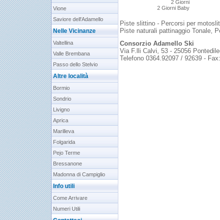
2 Giorni
2 Giorni Baby
Vione
Saviore dell'Adamello
Piste slittino - Percorsi per motosli
Piste naturali pattinaggio Tonale, 
Nelle Vicinanze
Valtellina
Consorzio Adamello Ski
Via F.lli Calvi, 53 - 25056 Pontedil
Valle Brembana
Telefono 0364.92097 / 92639 - Fax
Passo dello Stelvio
Altre località
Bormio
Sondrio
Livigno
Aprica
Marilleva
Folgarida
Pejo Terme
Bressanone
Madonna di Campiglio
Info utili
Come Arrivare
Numeri Utili