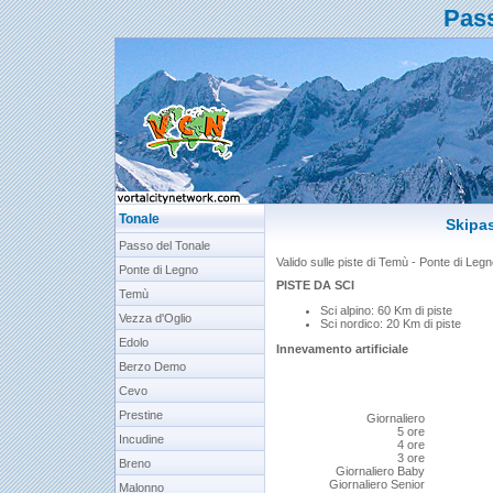
Pass
Tonale
Skipa
Passo del Tonale
Valido sulle piste di Temù - Ponte di Leg
Ponte di Legno
PISTE DA SCI
Temù
Sci alpino: 60 Km di piste
Vezza d'Oglio
Sci nordico: 20 Km di piste
Edolo
Innevamento artificiale
Berzo Demo
Cevo
Prestine
Giornaliero
5 ore
Incudine
4 ore
3 ore
Breno
Giornaliero Baby
Giornaliero Senior
Malonno